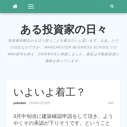
コ
メニュー
ン
テ
ン
ある投資家の日々
ツ
へ
投資家的観点から日々思うことを書きたいと思います。まあ、ただ
ス
の日記なのですが。 MANCHESTER BUSINESS SCHOOLでの
キ
MBA留学を終え、2008年4月に帰国しました。最近は不動産投資に
ッ
興味を持っています。
プ
いよいよ着工？
yokoken
2010年4月18日
0
3月中旬頃に建築確認申請をして頂き、よう
やくその承認が下りそうです。ということ