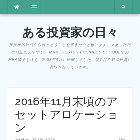
コ
メニュー
ン
テ
ン
ある投資家の日々
ツ
へ
投資家的観点から日々思うことを書きたいと思います。まあ、ただ
ス
の日記なのですが。 MANCHESTER BUSINESS SCHOOLでの
キ
MBA留学を終え、2008年4月に帰国しました。最近は不動産投資に
ッ
興味を持っています。
プ
2016年11月末頃のア
セットアロケーショ
ン
yokoken
2016年12月2日
0