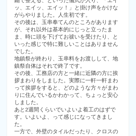
鋤で整える、といった儀式が入り、「エイ
ッ、エイッ、エイッ！」と掛け声をかけな
がらやりました。人生初です。
その後は、玉串奉てんのところがあります
が、それ以外は基本的にじっと立ったま
ま、時に頭を下げてお祓いを受けたり、と
いった感じで特に難しいことはありません
でした。
地鎮祭が終わり、玉串料をお渡しして、地
鎮祭自体はそれで終了です。
その後、工務店の方と一緒に近隣の方に挨
拶まわりをしました。実際に一軒一軒まわ
って挨拶をすると、どのような方々がまわ
りに住んでいるかわかって、ちょっと安心
しました。
あと2週間くらいでいよいよ着工のはずで
す。いよいよ、って感じになってきまし
た。
一方で、外壁のタイルだったり、クロスの