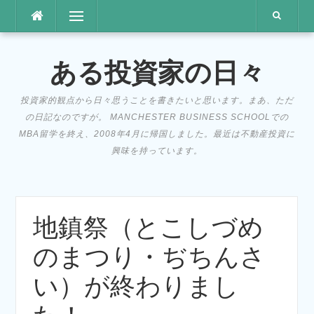
コ
メニュー
ン
テ
ン
ある投資家の日々
ツ
へ
投資家的観点から日々思うことを書きたいと思います。まあ、ただ
ス
の日記なのですが。 MANCHESTER BUSINESS SCHOOLでの
キ
MBA留学を終え、2008年4月に帰国しました。最近は不動産投資に
ッ
興味を持っています。
プ
地鎮祭（とこしづめ
のまつり・ぢちんさ
い）が終わりまし