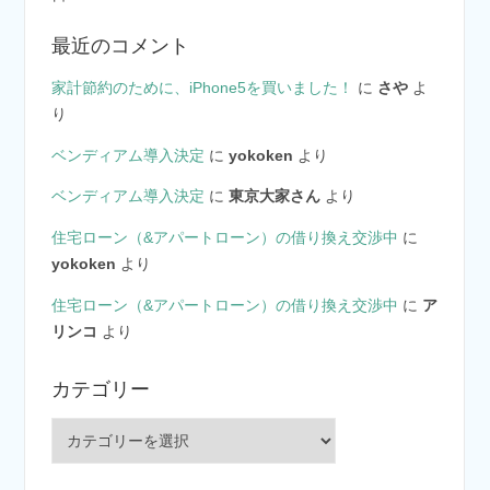
最近のコメント
家計節約のために、iPhone5を買いました！
に
さや
よ
り
ベンディアム導入決定
に
yokoken
より
ベンディアム導入決定
に
東京大家さん
より
住宅ローン（&アパートローン）の借り換え交渉中
に
yokoken
より
住宅ローン（&アパートローン）の借り換え交渉中
に
ア
リンコ
より
カテゴリー
カ
テ
ゴ