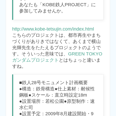
あなたも「KOBE鉄人PROJECT」に
参加してみませんか。
http://www.kobe-tetsujin.com/index.html
こちらのプロジェクトは、都市再生やまち
づくりがありきではなくて、あくまで横山
光輝先生をたたえるプロジェクトのようで
す。そういった意味では、
GREEN TOKYO
ガンダムプロジェクト
とはちょっと違いま
すね。
■鉄人28号モニュメント計画概要
●構造：鉄骨構造●仕上素材：耐候性
鋼板●スケール：直立時設定18m
●設置場所：若松公園●原型制作：速
水仁司
●設置予定：2009年8月建設開始・9