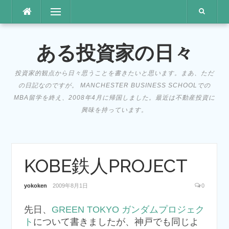
コ
メニュー
ン
テ
ン
ある投資家の日々
ツ
へ
投資家的観点から日々思うことを書きたいと思います。まあ、ただ
ス
の日記なのですが。 MANCHESTER BUSINESS SCHOOLでの
キ
MBA留学を終え、2008年4月に帰国しました。最近は不動産投資に
ッ
興味を持っています。
プ
KOBE鉄人PROJECT
yokoken
2009年8月1日
0
先日、
GREEN TOKYO ガンダムプロジェク
ト
について書きましたが、神戸でも同じよ