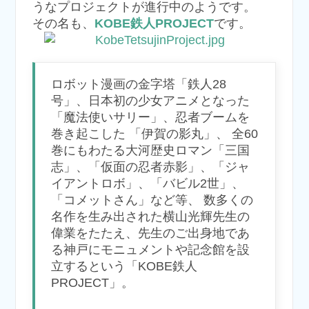
うなプロジェクトが進行中のようです。
その名も、
KOBE鉄人PROJECT
です。
ロボット漫画の金字塔「鉄人28
号」、日本初の少女アニメとなった
「魔法使いサリー」、忍者ブームを
巻き起こした 「伊賀の影丸」、 全60
巻にもわたる大河歴史ロマン「三国
志」、「仮面の忍者赤影」、「ジャ
イアントロボ」、「バビル2世」、
「コメットさん」など等、 数多くの
名作を生み出された横山光輝先生の
偉業をたたえ、先生のご出身地であ
る神戸にモニュメントや記念館を設
立するという「KOBE鉄人
PROJECT」。