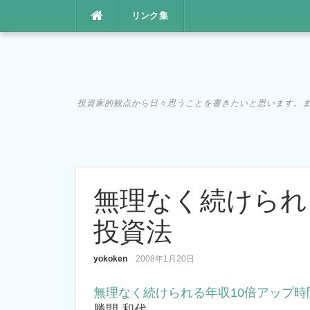
コ
リンク集
ン
テ
ン
ツ
へ
投資家的観点から日々思うことを書きたいと思います。まあ、た
ス
キ
ッ
プ
無理なく続けられ
投資法
yokoken
2008年1月20日
無理なく続けられる年収10倍アップ時
勝間 和代