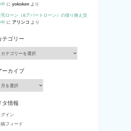
渉中
に
yokoken
より
住宅ローン（&アパートローン）の借り換え交
渉中
に
アリンコ
より
カテゴリー
カ
テ
ゴ
アーカイブ
リ
ー
ア
ー
カ
メタ情報
イ
ブ
ログイン
投稿フィード