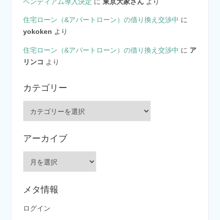
ベンディアム導入決定
に
東京大家さん
より
住宅ローン（&アパートローン）の借り換え交渉中
に
yokoken
より
住宅ローン（&アパートローン）の借り換え交渉中
に
ア
リンコ
より
カテゴリー
カ
テ
ゴ
アーカイブ
リ
ー
ア
ー
カ
メタ情報
イ
ブ
ログイン