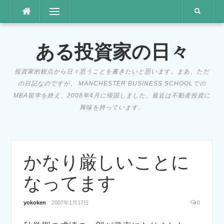
コ
メニュー
ン
テ
ン
ある投資家の日々
ツ
へ
投資家的観点から日々思うことを書きたいと思います。まあ、ただ
ス
の日記なのですが。 MANCHESTER BUSINESS SCHOOLでの
キ
MBA留学を終え、2008年4月に帰国しました。最近は不動産投資に
ッ
興味を持っています。
プ
かなり厳しいことに
なってます
yokoken
2007年1月17日
0