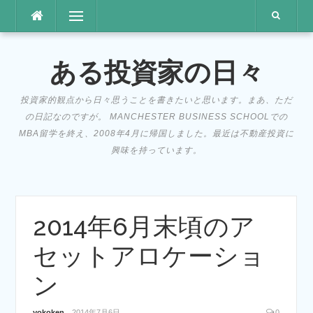
コ
メニュー
ン
テ
ン
ある投資家の日々
ツ
へ
投資家的観点から日々思うことを書きたいと思います。まあ、ただ
ス
の日記なのですが。 MANCHESTER BUSINESS SCHOOLでの
キ
MBA留学を終え、2008年4月に帰国しました。最近は不動産投資に
ッ
興味を持っています。
プ
2014年6月末頃のア
セットアロケーショ
ン
yokoken
2014年7月6日
0