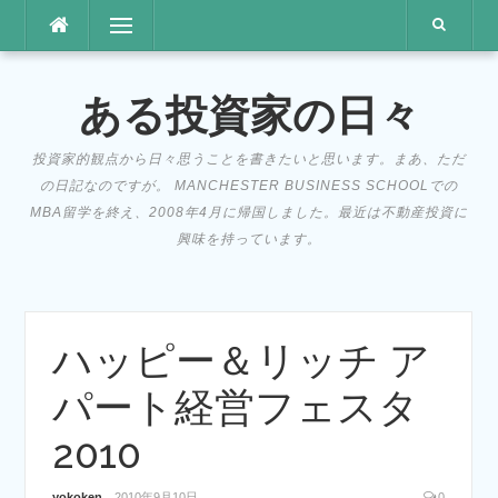
コ
メニュー
ン
テ
ン
ある投資家の日々
ツ
へ
投資家的観点から日々思うことを書きたいと思います。まあ、ただ
ス
の日記なのですが。 MANCHESTER BUSINESS SCHOOLでの
キ
MBA留学を終え、2008年4月に帰国しました。最近は不動産投資に
ッ
興味を持っています。
プ
ハッピー＆リッチ ア
パート経営フェスタ
2010
yokoken
2010年9月10日
0