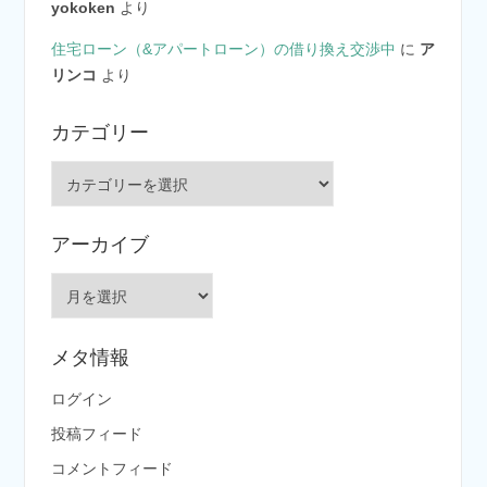
yokoken
より
住宅ローン（&アパートローン）の借り換え交渉中
に
ア
リンコ
より
カテゴリー
カ
テ
ゴ
アーカイブ
リ
ー
ア
ー
カ
メタ情報
イ
ブ
ログイン
投稿フィード
コメントフィード