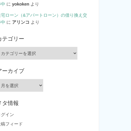
渉中
に
yokoken
より
住宅ローン（&アパートローン）の借り換え交
渉中
に
アリンコ
より
カテゴリー
カ
テ
ゴ
アーカイブ
リ
ー
ア
ー
カ
メタ情報
イ
ブ
ログイン
投稿フィード