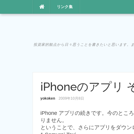
コ
リンク集
ン
テ
ン
ツ
へ
投資家的観点から日々思うことを書きたいと思います。まあ、た
ス
キ
ッ
プ
iPhoneのアプリ
yokoken
2009年10月8日
iPhone アプリの続きです。今のとこ
りません。
ということで、さらにアプリをダウン