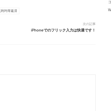
W
 元利均等返済
次の記事
iPhoneでのフリック入力は快適です！