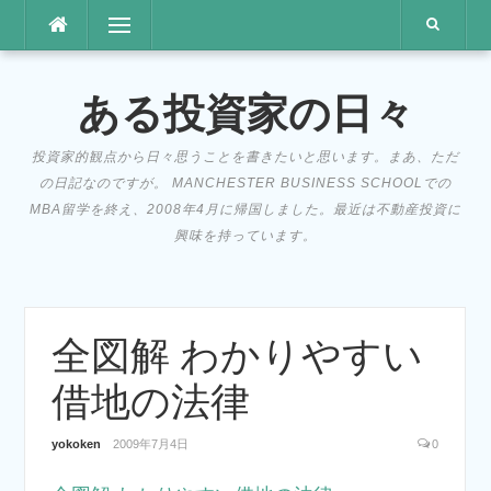
コ
メニュー
ン
テ
ン
ある投資家の日々
ツ
へ
投資家的観点から日々思うことを書きたいと思います。まあ、ただ
ス
の日記なのですが。 MANCHESTER BUSINESS SCHOOLでの
キ
MBA留学を終え、2008年4月に帰国しました。最近は不動産投資に
ッ
興味を持っています。
プ
全図解 わかりやすい
借地の法律
yokoken
2009年7月4日
0