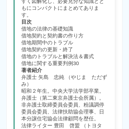
すく図解化し、必要充分な知識とと
もにコンパクトにまとめてありま
す。
目次
借地の法律の基礎知識
借地契約と契約書の作り方
借地期間中のトラブル
借地契約の更新・終了
借地のトラブルと解決法＆書式
借地に関する重要判例30
著者紹介
弁護士 矢島 忠純 （やじま ただず
み）
昭和２年生。中央大学法学部卒業。
弁護士（第二東京弁護士会所属）。
非弁護士取締委員会委員、粉議調停
委員会委員、法律扶助協会理事、日
本分譲住宅協会法律顧問を歴任。
法律ライター 豊田 啓盟 （トヨタ