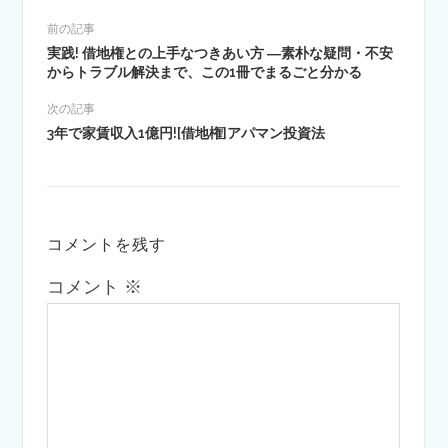
前の記事
実践! 借地権との上手なつきあい方 ―素朴な疑問・不安
からトラブル解決まで、この1冊でまるごと分かる
次の記事
3年で家賃収入1億円![借地権]アパマン投資法
コメントを残す
コメント
※