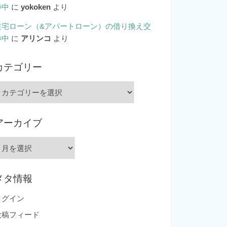
渉中
に
yokoken
より
住宅ローン（&アパートローン）の借り換え交
渉中
に
アリンコ
より
カテゴリー
カ
テ
ゴ
アーカイブ
リ
ー
ア
ー
カ
メタ情報
イ
ブ
ログイン
投稿フィード