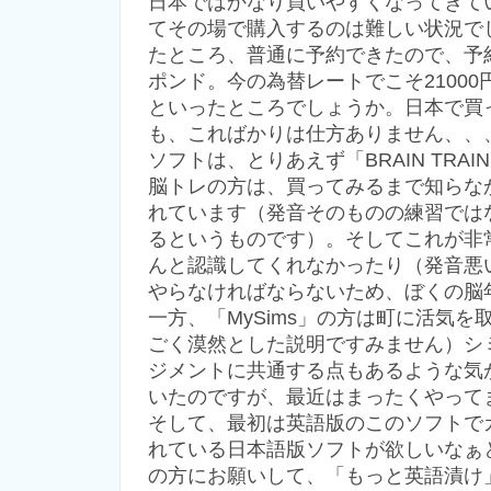
日本ではかなり買いやすくなってきて
てその場で購入するのは難しい状況で
たところ、普通に予約できたので、予約
ポンド。今の為替レートでこそ21000
といったところでしょうか。日本で買っ
も、こればかりは仕方ありません、、
ソフトは、とりあえず「BRAIN TRAI
脳トレの方は、買ってみるまで知らな
れています（発音そのものの練習では
るというものです）。そしてこれが非
んと認識してくれなかったり（発音悪
やらなければならないため、ぼくの脳
一方、「MySims」の方は町に活気
ごく漠然とした説明ですみません）シ
ジメントに共通する点もあるような気
いたのですが、最近はまったくやって
そして、最初は英語版のこのソフトで
れている日本語版ソフトが欲しいなぁ
の方にお願いして、「もっと英語漬け