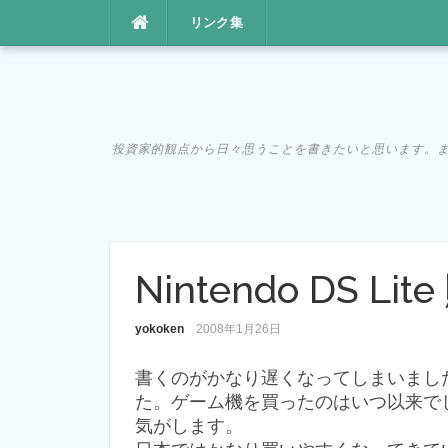
コ
リンク集
ン
テ
ン
ツ
へ
投資家的観点から日々思うことを書きたいと思います。まあ、た
ス
キ
ッ
プ
Nintendo DS Lit
yokoken
2008年1月26日
書くのがかなり遅くなってしまいましたが、実
た。ゲーム機を買ったのはいつ以来で
気がします。