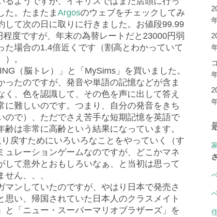
いるようですが、イギリスではまだ店頭に行っ
した。たまたま
Argos
のウェブをチェックしてみ
年
して次の日に取りに行きました。お値段99.99
円程度ですが、年末の為替レートだと23000円弱
た場合の1.4倍近くです（割高とわかっていて
年
、）。
NING（脳トレ）」と「MySims」を買いました。
かったのですが、発音や単語の記憶などが含ま
なく、色を認識して、その色を声に出して答え
常に難しいのです。つまり、自分の発音をきち
いので）、ただでさえ苦手な短期記憶を英語で
年齢は非常に高齢という結果になっています。
を取り戻すためにいろいろなことをやっていく（す
ミュレーションゲームなのですが、どこかマネ
がして意外とおもしろいなぁ、と当初は思って
ません、、、
ガマンしていたのですが、やはり日本で発売さ
と思い、帰国されていた日本人のクラスメイト
」と「ニュー・スーパーマリオブラザーズ」を