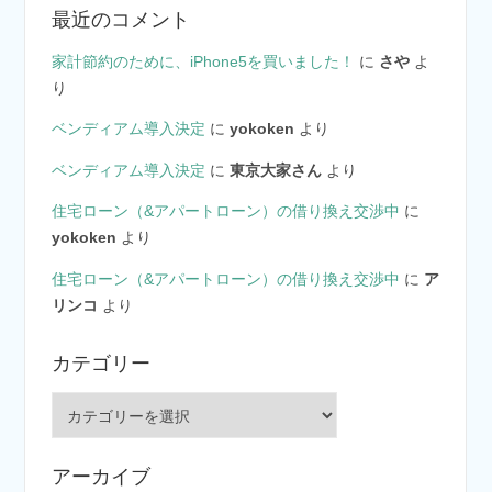
最近のコメント
家計節約のために、iPhone5を買いました！
に
さや
よ
り
ベンディアム導入決定
に
yokoken
より
ベンディアム導入決定
に
東京大家さん
より
住宅ローン（&アパートローン）の借り換え交渉中
に
yokoken
より
住宅ローン（&アパートローン）の借り換え交渉中
に
ア
リンコ
より
カテゴリー
カ
テ
ゴ
アーカイブ
リ