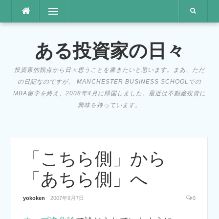
コ
メニュー
ン
テ
ン
ある投資家の日々
ツ
へ
投資家的観点から日々思うことを書きたいと思います。まあ、ただ
ス
の日記なのですが。 MANCHESTER BUSINESS SCHOOLでの
キ
MBA留学を終え、2008年4月に帰国しました。最近は不動産投資に
ッ
興味を持っています。
プ
「こちら側」から
「あちら側」へ
yokoken
2007年9月7日
0