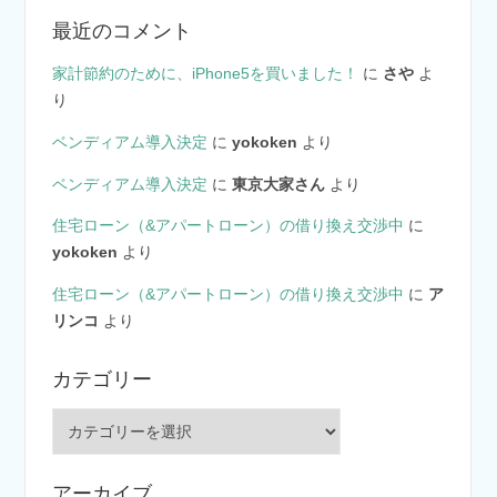
最近のコメント
家計節約のために、iPhone5を買いました！
に
さや
よ
り
ベンディアム導入決定
に
yokoken
より
ベンディアム導入決定
に
東京大家さん
より
住宅ローン（&アパートローン）の借り換え交渉中
に
yokoken
より
住宅ローン（&アパートローン）の借り換え交渉中
に
ア
リンコ
より
カテゴリー
カ
テ
ゴ
アーカイブ