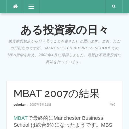
コ
メニュー
ン
テ
ン
ある投資家の日々
ツ
へ
投資家的観点から日々思うことを書きたいと思います。まあ、ただ
ス
の日記なのですが。 MANCHESTER BUSINESS SCHOOLでの
キ
MBA留学を終え、2008年4月に帰国しました。最近は不動産投資に
ッ
興味を持っています。
プ
MBAT 2007の結果
yokoken
2007年5月21日
0
MBAT
で最終的にManchester Business
School は総合6位になったようです。MBS