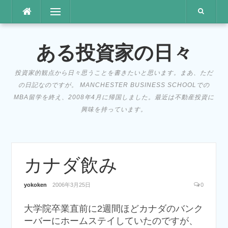
コ
メニュー
ン
テ
ン
ある投資家の日々
ツ
へ
投資家的観点から日々思うことを書きたいと思います。まあ、ただ
ス
の日記なのですが。 MANCHESTER BUSINESS SCHOOLでの
キ
MBA留学を終え、2008年4月に帰国しました。最近は不動産投資に
ッ
興味を持っています。
プ
カナダ飲み
yokoken
2006年3月25日
0
大学院卒業直前に2週間ほどカナダのバンク
ーバーにホームステイしていたのですが、