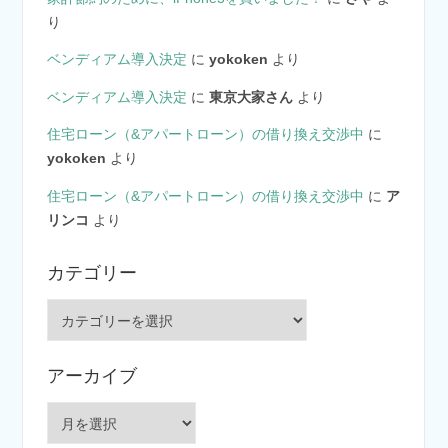
り
ベンディアム導入決定
に
yokoken
より
ベンディアム導入決定
に
東京大家さん
より
住宅ローン（&アパートローン）の借り換え交渉中
に
yokoken
より
住宅ローン（&アパートローン）の借り換え交渉中
に
ア
リンコ
より
カテゴリー
カ
テ
ゴ
アーカイブ
リ
ー
ア
ー